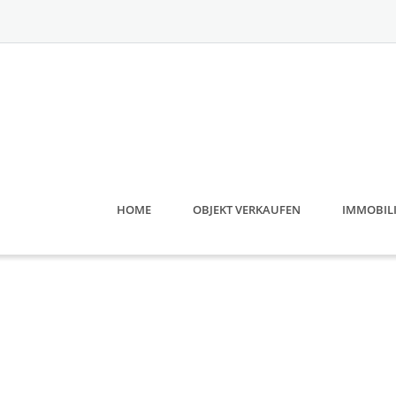
Skip
to
content
HOME
OBJEKT VERKAUFEN
IMMOBIL