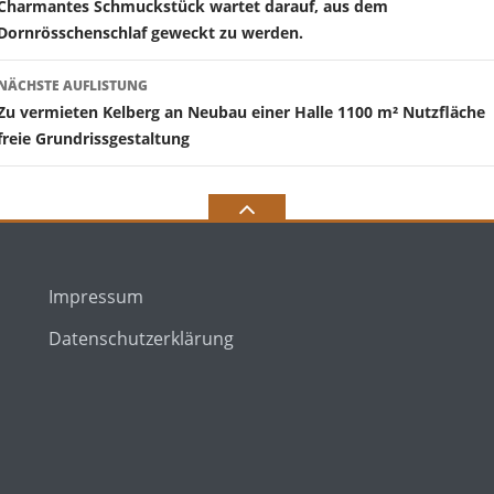
Charmantes Schmuckstück wartet darauf, aus dem
Navigation
Dornrösschenschlaf geweckt zu werden.
NÄCHSTE AUFLISTUNG
Zu vermieten Kelberg an Neubau einer Halle 1100 m² Nutzfläche
freie Grundrissgestaltung
Impressum
Datenschutzerklärung