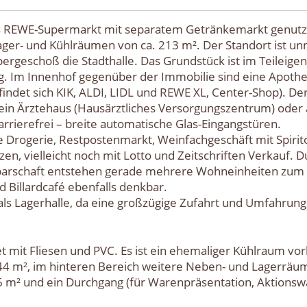
s REWE-Supermarkt mit separatem Getränkemarkt genutzt.
Lager- und Kühlräumen von ca. 213 m². Der Standort ist u
ergeschoß die Stadthalle. Das Grundstück ist im Teileige
ng. Im Innenhof gegenüber der Immobilie sind eine Apothek
det sich KIK, ALDI, LIDL und REWE XL, Center-Shop). Der 
in Ärztehaus (Hausärztliches Versorgungszentrum) oder a
arrierefrei – breite automatische Glas-Eingangstüren.
e Drogerie, Restpostenmarkt, Weinfachgeschäft mit Spir
zen, vielleicht noch mit Lotto und Zeitschriften Verkauf.
hbarschaft entstehen gerade mehrere Wohneinheiten zum 
 Billardcafé ebenfalls denkbar.
als Lagerhalle, da eine großzügige Zufahrt und Umfahrun
t mit Fliesen und PVC. Es ist ein ehemaliger Kühlraum vo
44 m², im hinteren Bereich weitere Neben- und Lagerräum
 m² und ein Durchgang (für Warenpräsentation, Aktionswar