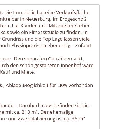
 Die Immobilie hat eine Verkaufsfläche
nmittelbar in Neuerburg. Im Erdgeschoß
ntum. Für Kunden und Mitarbeiter stehen
e sowie ein Fitnessstudio zu finden. In
Grundriss und die Top Lage lassen viele
uch Physiopraxis da ebenerdig – Zufahrt
itousen.Den separaten Getränkemarkt,
 Durch den schön gestalteten Innenhof wäre
Kauf und Miete.
gs-, Ablade-Möglichkeit für LKW vorhanden
rhanden. Darüberhinaus befinden sich im
e mit ca. 213 m². Der ehemalige
e und Zweitplatzierung) ist ca. 36 m²