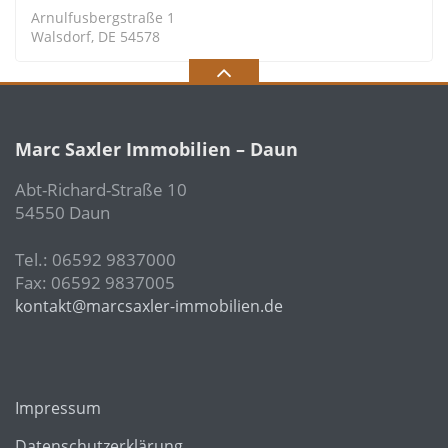
Arnulfusbergstraße 1
Walsdorf, DE 54578
Marc Saxler Immobilien – Daun
Abt-Richard-Straße 10
54550 Daun
Tel.: 06592 9837000
Fax: 06592 9837005
kontakt@marcsaxler-immobilien.de
Impressum
Datenschutzerklärung