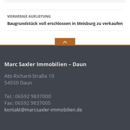
Listen
VORHERIGE AUFLISTUNG
Navigation
Baugrundstück voll erschlossen in Meisburg zu verkaufen
Marc Saxler Immobilien – Daun
Abt-Richard-Straße 10
54550 Daun
Tel.: 06592 9837000
Fax: 06592 9837005
kontakt@marcsaxler-immobilien.de