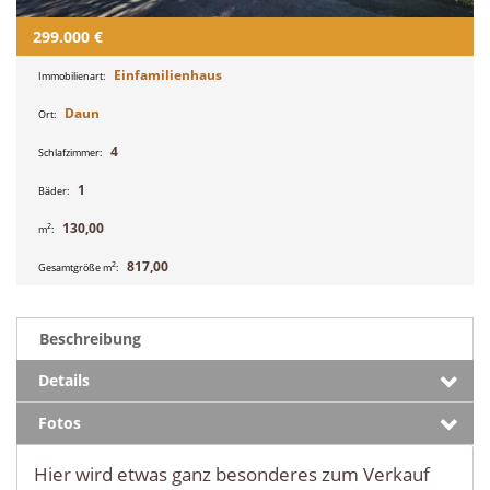
299.000 €
Einfamilienhaus
Immobilienart:
Daun
Ort:
4
Schlafzimmer:
1
Bäder:
130,00
2
m
:
817,00
2
Gesamtgröße m
:
Beschreibung
Details
Fotos
Hier wird etwas ganz besonderes zum Verkauf