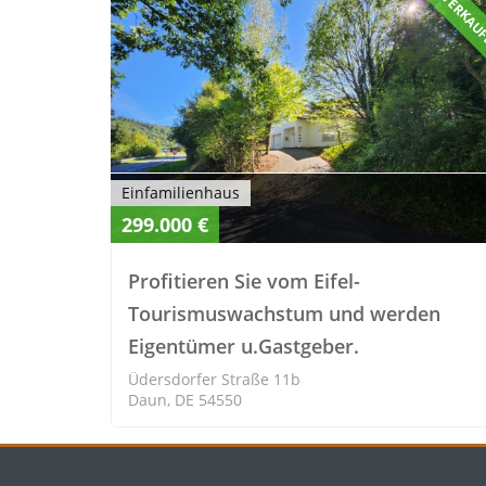
ZU VERKAU
Einfamilienhaus
299.000 €
Profitieren Sie vom Eifel-
Tourismuswachstum und werden
Eigentümer u.Gastgeber.
Üdersdorfer Straße 11b
Daun, DE 54550