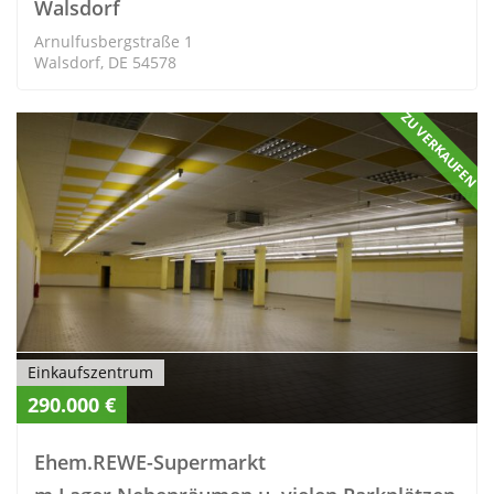
Walsdorf
Arnulfusbergstraße 1
Walsdorf, DE 54578
ZU VERKAUFEN
Einkaufszentrum
290.000 €
Ehem.REWE-Supermarkt