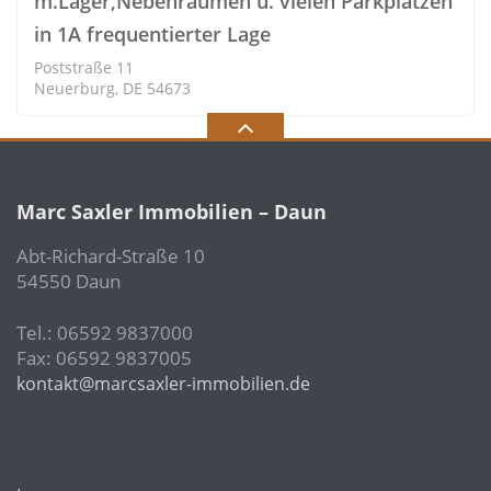
m.Lager,Nebenräumen u. vielen Parkplätzen
in 1A frequentierter Lage
Poststraße 11
Neuerburg, DE 54673
Marc Saxler Immobilien – Daun
Abt-Richard-Straße 10
54550 Daun
Tel.: 06592 9837000
Fax: 06592 9837005
kontakt@marcsaxler-immobilien.de